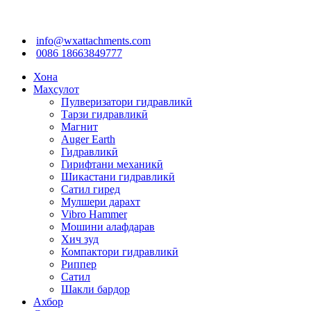
info@wxattachments.com
0086 18663849777
Хона
Маҳсулот
Пулверизатори гидравликӣ
Тарзи гидравликӣ
Магнит
Auger Earth
Гидравликӣ
Гирифтани механикӣ
Шикастани гидравликӣ
Сатил гиред
Мулшери дарахт
Vibro Hammer
Мошини алафдарав
Хич зуд
Компактори гидравликӣ
Риппер
Сатил
Шакли бардор
Ахбор