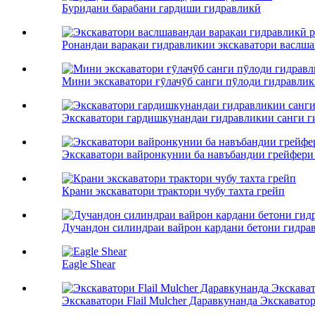
Буридани барабани гардиши гидравликӣ
Ронандаи варақаи гидравликии экскаватори васлшава
Мини экскаватори ғӯлачӯб санги пӯлоди гидравли
Экскаватори гардишкунандаи гидравликии санги г
Экскаватори вайронкунии ба навъбандии грейфери
Крани экскаватори трактори чубу тахта грейп
Дучандон силиндраи вайрон кардани бетони гидра
Eagle Shear
Экскаватори Flail Mulcher Даравкунанда Экскаватор