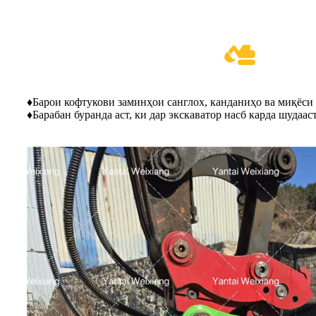
♦
Барои кофтукови заминҳои санглох, канданиҳо ва миқёси 
♦
Барабан буранда аст, ки дар экскаватор насб карда шудаас