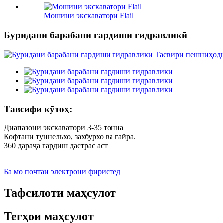
Мошини экскаватори Flail
Буридани барабани гардиши гидравликӣ
Тавсифи кӯтоҳ:
Диапазони экскаватори 3-35 тонна
Кофтани туннельхо, захбурхо ва гайра.
360 дараҷа гардиш дастрас аст
Ба мо почтаи электронӣ фиристед
Тафсилоти маҳсулот
Тегҳои маҳсулот