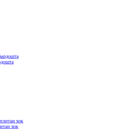
рдошта
итаи хок