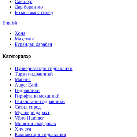
Саволҳо
Дар бораи мо
Бо мо тамос гиред
English
Хона
Маҳсулот
Бурандаи барабан
Категорияҳо
Пулверизатори гидравликӣ
Тарзи гидравликӣ
Магнит
Auger Earth
Гидравликӣ
Гирифтани механикӣ
Шикастани гидравликӣ
Сатил гиред
Мулшери дарахт
Vibro Hammer
Мошини алафдарав
Хич зуд
Компактори гидравликӣ