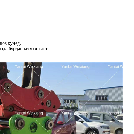
воз кунед.
фода бурдан мумкин аст.