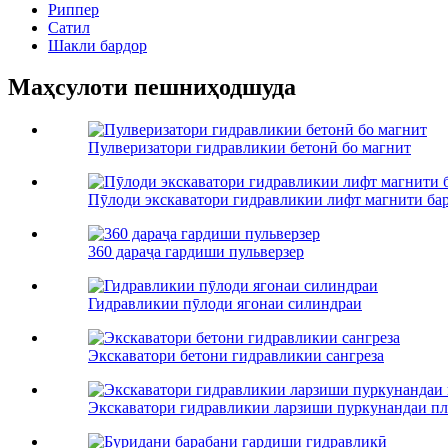
Риппер
Сатил
Шакли бардор
Маҳсулоти пешниҳодшуда
Пулверизатори гидравликии бетонӣ бо магнит
Пӯлоди экскаватори гидравликии лифт магнити ба
360 дараҷа гардиши пульверзер
Гидравликии пӯлоди ягонаи силиндраи
Экскаватори бетони гидравликии сангреза
Экскаватори гидравликии ларзиши пуркунандаи пл