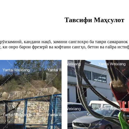
Тавсифи Маҳсулот
рӯизаминӣ, кандани нақб, замини санглохро ба таври самаранок 
т, ки онро барои фрезерӣ ва кофтани сангҳо, бетон ва ғайра исти