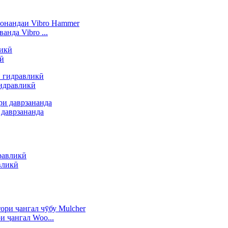
нда Vibro ...
кӣ
идравликӣ
 даврзананда
вликӣ
и ҷангал Woo...