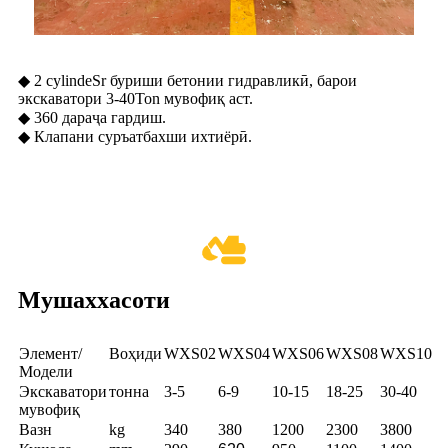
◆ 2 cylindeSr буриши бетонии гидравликӣ, барои
экскаватори 3-40Ton мувофиқ аст.
◆ 360 дараҷа гардиш.
◆ Клапани суръатбахши ихтиёрӣ.
Мушаххасоти
Элемент/
Воҳиди
WXS02
WXS04
WXS06
WXS08
WXS10
Модели
Экскаватори
тонна
3-5
6-9
10-15
18-25
30-40
мувофиқ
Вазн
kg
340
380
1200
2300
3800