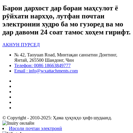
Барои дархост дар бораи маҳсулот ё
рӯйхати нархҳо, лутфан почтаи
электронии худро ба мо гузоред ва мо
дар давоми 24 соат тамос хоҳем гирифт.
АКНУН ПУРСЕД
№ 42, Taoyuan Road, Минтақаи саноатии Донтинг,
Янтай, 265500 Шандонг, Чин
Телефон: 0086 18663849777
Email : info@wxattachments.com
© Copyright - 2010-2025: Ҳама ҳуқуқҳо ҳифз шудаанд.
Ирсоли почтаи электронӣ