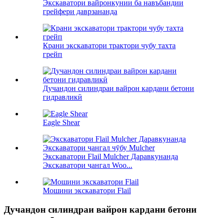
Экскаватори вайронкунии ба навъбандии
грейфери даврзананда
Крани экскаватори трактори чубу тахта
грейп
Дучандон силиндраи вайрон кардани бетони
гидравликӣ
Eagle Shear
Экскаватори Flail Mulcher Даравкунанда
Экскаватори ҷангал Woo...
Мошини экскаватори Flail
Дучандон силиндраи вайрон кардани бетони