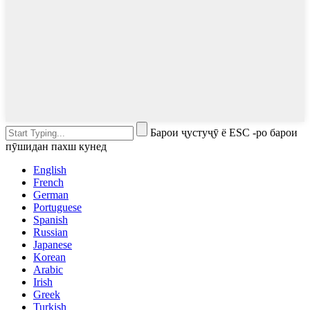
Барои ҷустуҷӯ ё ESC -ро барои
пӯшидан пахш кунед
English
French
German
Portuguese
Spanish
Russian
Japanese
Korean
Arabic
Irish
Greek
Turkish