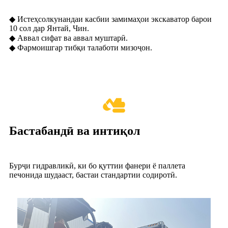
◆ Истеҳсолкунандаи касбии замимаҳои экскаватор барои
10 сол дар Янтай, Чин.
◆ Аввал сифат ва аввал муштарӣ.
◆ Фармоишгар тибқи талаботи мизоҷон.
Бастабандӣ ва интиқол
Бурҷи гидравликӣ, ки бо қуттии фанери ё паллета
печонида шудааст, бастаи стандартии содиротӣ.