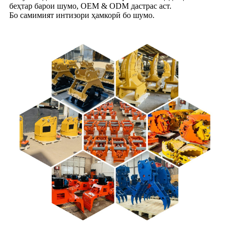
беҳтар барои шумо, OEM & ODM дастрас аст.
Бо самимият интизори ҳамкорӣ бо шумо.