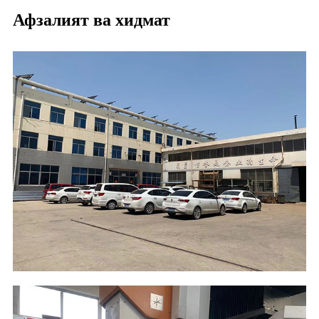
Афзалият ва хидмат