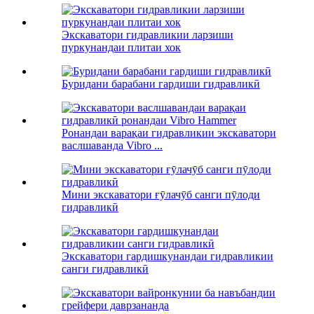
Экскаватори гидравликии ларзиши
пуркунандаи плитаи хок
Буридани барабани гардиши гидравликӣ
Ронандаи варақаи гидравликии экскаватори
васлшаванда Vibro ...
Мини экскаватори ғӯлачӯб санги пӯлоди
гидравликӣ
Экскаватори гардишкунандаи гидравликии
санги гидравликӣ