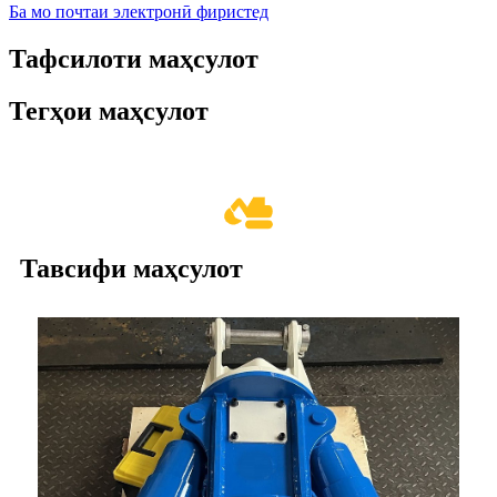
Ба мо почтаи электронӣ фиристед
Тафсилоти маҳсулот
Тегҳои маҳсулот
Тавсифи маҳсулот