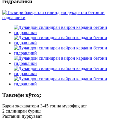
гидравликӣ
Тавсифи кӯтоҳ:
Барои экскаватори 3-45 тонна мувофиқ аст
2 силиндраи буриш
Растании пурқувват