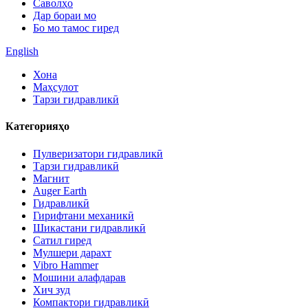
Саволҳо
Дар бораи мо
Бо мо тамос гиред
English
Хона
Маҳсулот
Тарзи гидравликӣ
Категорияҳо
Пулверизатори гидравликӣ
Тарзи гидравликӣ
Магнит
Auger Earth
Гидравликӣ
Гирифтани механикӣ
Шикастани гидравликӣ
Сатил гиред
Мулшери дарахт
Vibro Hammer
Мошини алафдарав
Хич зуд
Компактори гидравликӣ