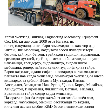
Yantai Weixiang Building Engineering Machinery Equipment
Co., Ltd, ки дар соли 2009 оғоз ёфтааст, як
истеҳсолкунандаи пешбари замимаҳои экскаватор дар
Янтай, Чин мебошад, маҳсулоти асосӣ пулверизатори
бетонӣ, қайчҳои бетонӣ, грейкаҳои гардиши гидравликӣ,
грейпҳои дӯхтагӣ, грейпҳои механикӣ, сатилҳои ангушт,
навъбандӣ, грейдерҳо, гидравликҳо, гидравликҳо
мебошанд. рипер, пайвасткунаки зуд, лифтҳо ва ғайра,
Барои кафолат додани сифат, навовариҳо ва такмилдиҳии
пайваста нав карда мешаванд, замимаҳои Weixiang ба бисёр
кишварҳо, аз қабили Иёлоти Муттаҳида, Канада,
Австралия, Зеландияи Нав, Русия, Ҷопон, Корея, Малайзия,
Ҳиндустон, Индонезия, Филиппин, Ветнам, Таиланд,
Бразилия ва ғайра содир карда мешаванд.
Назорати сифат ба таври қатъӣ аз интихоби ашёи хом,
коркард, ҷамъоварӣ, озмоиш, бастабандӣ то таҳвил,
инчунин дастаи касбии R&D барои пешниҳоди ҳалли