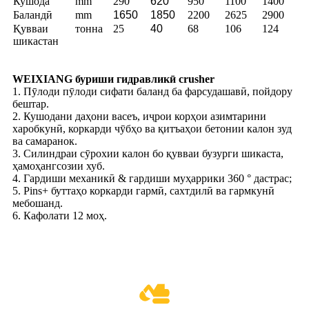
Кушода
mm
290
620
950
1100
1400
Баландӣ
mm
1650
1850
2200
2625
2900
Қувваи
тонна
25
40
68
106
124
шикастан
WEIXIANG буриши гидравликӣ crusher
1. Пӯлоди пӯлоди сифати баланд ба фарсудашавӣ, пойдору
бештар.
2. Кушодани даҳони васеъ, иҷрои корҳои азимтарини
харобкунӣ, коркарди чӯбҳо ва қитъаҳои бетонии калон зуд
ва самаранок.
3. Силиндраи сӯрохии калон бо қувваи бузурги шикаста,
ҳамоҳангсозии хуб.
4. Гардиши механикӣ & гардиши муҳаррики 360 ° дастрас;
5. Pins+ буттаҳо коркарди гармӣ, сахтдилӣ ва гармкунӣ
мебошанд.
6. Кафолати 12 моҳ.