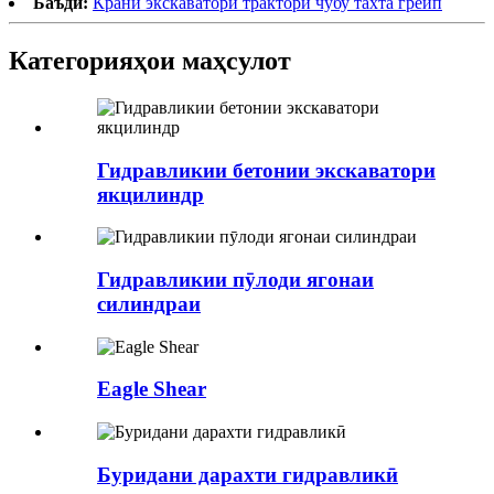
Баъдӣ:
Крани экскаватори трактори чубу тахта грейп
Категорияҳои маҳсулот
Гидравликии бетонии экскаватори
якцилиндр
Гидравликии пӯлоди ягонаи
силиндраи
Eagle Shear
Буридани дарахти гидравликӣ