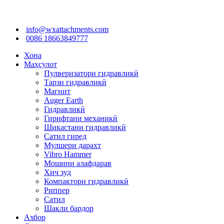
info@wxattachments.com
0086 18663849777
Хона
Маҳсулот
Пулверизатори гидравликӣ
Тарзи гидравликӣ
Магнит
Auger Earth
Гидравликӣ
Гирифтани механикӣ
Шикастани гидравликӣ
Сатил гиред
Мулшери дарахт
Vibro Hammer
Мошини алафдарав
Хич зуд
Компактори гидравликӣ
Риппер
Сатил
Шакли бардор
Ахбор