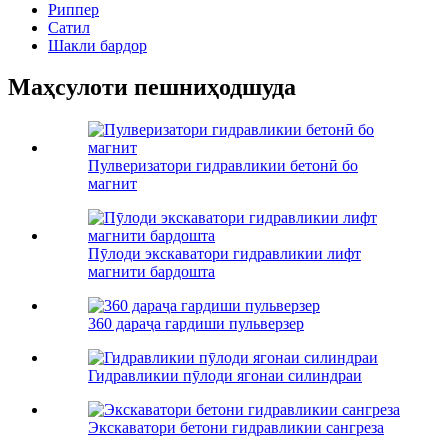
Риппер
Сатил
Шакли бардор
Маҳсулоти пешниҳодшуда
Пулверизатори гидравликии бетонӣ бо
магнит
Пӯлоди экскаватори гидравликии лифт
магнити бардошта
360 дараҷа гардиши пульверзер
Гидравликии пӯлоди ягонаи силиндраи
Экскаватори бетони гидравликии сангреза