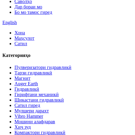
Саволҳо
Дар бораи мо
Бо мо тамос гиред
English
Хона
Маҳсулот
Сатил
Категорияҳо
Пулверизатори гидравликӣ
Тарзи гидравликӣ
Магнит
Auger Earth
Гидравликӣ
Гирифтани механикӣ
Шикастани гидравликӣ
Сатил гиред
Мулшери дарахт
Vibro Hammer
Мошини алафдарав
Хич зуд
Компактори гидравликӣ