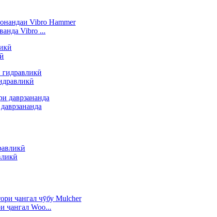
нда Vibro ...
кӣ
идравликӣ
 даврзананда
вликӣ
и ҷангал Woo...