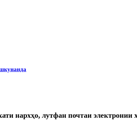
ишкунанда
хати нархҳо, лутфан почтаи электронии х