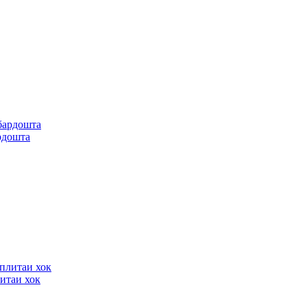
рдошта
итаи хок