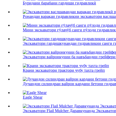
Буридани барабани гардиши гидравликӣ
Ронандаи варақаи гидравликии экскаватори васлшава
Мини экскаватори ғӯлачӯб санги пӯлоди гидравли
Экскаватори гардишкунандаи гидравликии санги г
Экскаватори вайронкунии ба навъбандии грейфери
Крани экскаватори трактори чубу тахта грейп
Дучандон силиндраи вайрон кардани бетони гидра
Eagle Shear
Экскаватори Flail Mulcher Даравкунанда Экскаватор