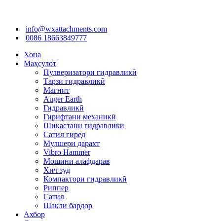
info@wxattachments.com
0086 18663849777
Хона
Маҳсулот
Пулверизатори гидравликӣ
Тарзи гидравликӣ
Магнит
Auger Earth
Гидравликӣ
Гирифтани механикӣ
Шикастани гидравликӣ
Сатил гиред
Мулшери дарахт
Vibro Hammer
Мошини алафдарав
Хич зуд
Компактори гидравликӣ
Риппер
Сатил
Шакли бардор
Ахбор