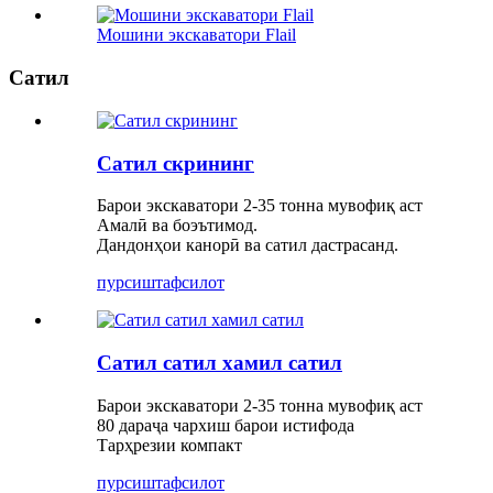
Мошини экскаватори Flail
Сатил
Сатил скрининг
Барои экскаватори 2-35 тонна мувофиқ аст
Амалӣ ва боэътимод.
Дандонҳои канорӣ ва сатил дастрасанд.
пурсиш
тафсилот
Сатил сатил хамил сатил
Барои экскаватори 2-35 тонна мувофиқ аст
80 дараҷа чархиш барои истифода
Тарҳрезии компакт
пурсиш
тафсилот