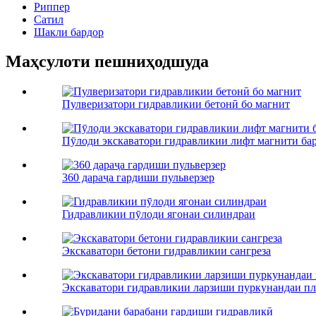
Риппер
Сатил
Шакли бардор
Маҳсулоти пешниҳодшуда
Пулверизатори гидравликии бетонӣ бо магнит
Пӯлоди экскаватори гидравликии лифт магнити ба
360 дараҷа гардиши пульверзер
Гидравликии пӯлоди ягонаи силиндраи
Экскаватори бетони гидравликии сангреза
Экскаватори гидравликии ларзиши пуркунандаи пл