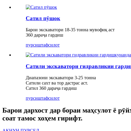
Сатил пӯшок
Барои экскаватори 18-35 тонна мувофиқ аст
360 дараҷа гардиш
пурсиш
тафсилот
Сатили экскаватори гидравликии гард
Диапазони экскаватори 3-25 тонна
Сатили сахт ва тор дастрас аст.
Сатил 360 дараҷа гардиш
пурсиш
тафсилот
Барои дархост дар бораи маҳсулот ё рӯй
соат тамос хоҳем гирифт.
АКНУН ПУРСЕД