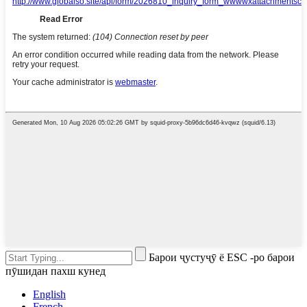
Барои ҷустуҷӯ ё ESC -ро барои
пӯшидан пахш кунед
English
French