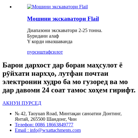
Мошини экскаватори Flail
Диапазони экскаватори 2-25 тонна.
Буридани алаф
Y корди ивазшаванда
пурсиш
тафсилот
Барои дархост дар бораи маҳсулот ё
рӯйхати нархҳо, лутфан почтаи
электронии худро ба мо гузоред ва мо
дар давоми 24 соат тамос хоҳем гирифт.
АКНУН ПУРСЕД
№ 42, Taoyuan Road, Минтақаи саноатии Донтинг,
Янтай, 265500 Шандонг, Чин
Телефон: 0086 18663849777
Email : info@wxattachments.com