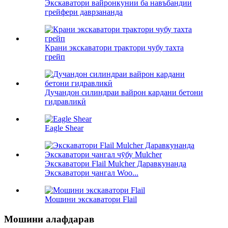
Экскаватори вайронкунии ба навъбандии
грейфери даврзананда
Крани экскаватори трактори чубу тахта
грейп
Дучандон силиндраи вайрон кардани бетони
гидравликӣ
Eagle Shear
Экскаватори Flail Mulcher Даравкунанда
Экскаватори ҷангал Woo...
Мошини экскаватори Flail
Мошини алафдарав