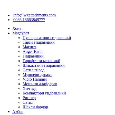
info@wxattachments.com
0086 18663849777
Хона
Маҳсулот
Пулверизатори гидравликӣ
Тарзи гидравликӣ
Магнит
Auger Earth
Гидравликӣ
Гирифтани механикӣ
Шикастани гидравликӣ
Сатил гиред
Мулшери дарахт
Vibro Hammer
Мошини алафдарав
Хич зуд
Компактори гидравликӣ
Риппер
Сатил
Шакли бардор
Ахбор