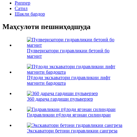
Риппер
Сатил
Шакли бардор
Маҳсулоти пешниҳодшуда
Пулверизатори гидравликии бетонӣ бо
магнит
Пӯлоди экскаватори гидравликии лифт
магнити бардошта
360 дараҷа гардиши пульверзер
Гидравликии пӯлоди ягонаи силиндраи
Экскаватори бетони гидравликии сангреза