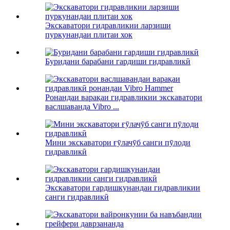
Экскаватори гидравликии ларзиши
пуркунандаи плитаи хок
Буридани барабани гардиши гидравликӣ
Ронандаи варақаи гидравликии экскаватори
васлшаванда Vibro ...
Мини экскаватори ғӯлачӯб санги пӯлоди
гидравликӣ
Экскаватори гардишкунандаи гидравликии
санги гидравликӣ