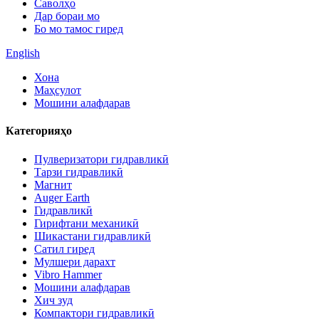
Саволҳо
Дар бораи мо
Бо мо тамос гиред
English
Хона
Маҳсулот
Мошини алафдарав
Категорияҳо
Пулверизатори гидравликӣ
Тарзи гидравликӣ
Магнит
Auger Earth
Гидравликӣ
Гирифтани механикӣ
Шикастани гидравликӣ
Сатил гиред
Мулшери дарахт
Vibro Hammer
Мошини алафдарав
Хич зуд
Компактори гидравликӣ